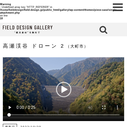
Warning
: Undefined array key "HTTP_REFERER" in
/home/fielddesign/field-design.jp/public_html/gallery/wp-content/themes/piece-case/single-
attachment.php
on line
10
検 索
高瀬渓谷 ドローン 2
（大町市）
撮影日
2022/10/20