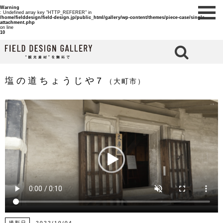
Warning
: Undefined array key "HTTP_REFERER" in
/home/fielddesign/field-design.jp/public_html/gallery/wp-content/themes/piece-case/single-
attachment.php
on line
10
検 索
塩の道ちょうじや7
（大町市）
撮影日
2022/10/04