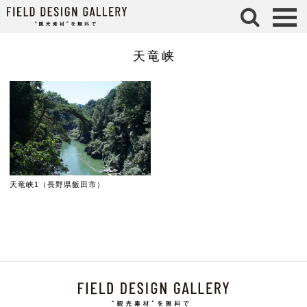
検 索
天竜峡
天竜峡1（長野県飯田市）