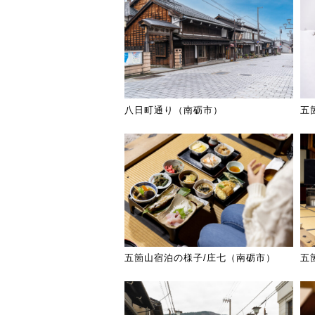
八日町通り（南砺市）
五
五箇山宿泊の様子/庄七（南砺市）
五