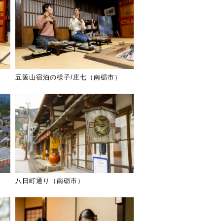
五箇山宿泊の様子/庄七（南砺市）
八日町通り（南砺市）