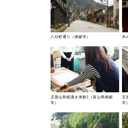
八日町通り（南砺市）
木
五箇山和紙漉き体験1（富山県南砺
五
市）
市