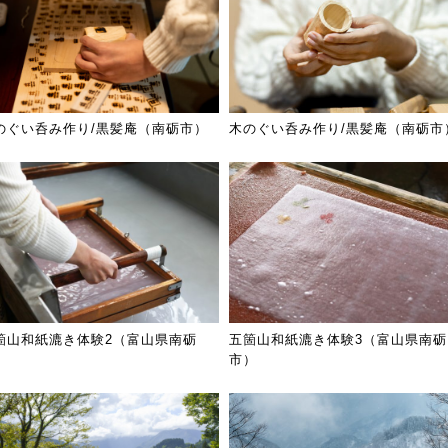
のぐい呑み作り/黒髪庵（南砺市）
木のぐい呑み作り/黒髪庵（南砺市
箇山和紙漉き体験2（富山県南砺
五箇山和紙漉き体験3（富山県南砺
）
市）