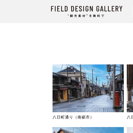
八日町通り（南砺市）
八