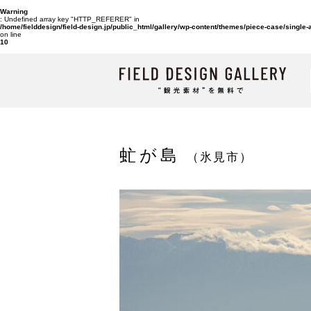
Warning
: Undefined array key "HTTP_REFERER" in
/home/fielddesign/field-design.jp/public_html/gallery/wp-content/themes/piece-case/single
on line
10
虻が島
（氷見市）