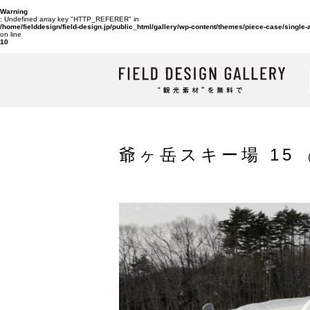
Warning
: Undefined array key "HTTP_REFERER" in
/home/fielddesign/field-design.jp/public_html/gallery/wp-content/themes/piece-case/single
on line
10
爺ヶ岳スキー場 15