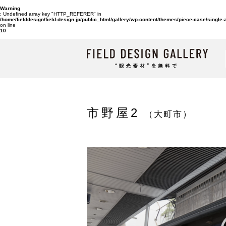
Warning
: Undefined array key "HTTP_REFERER" in
/home/fielddesign/field-design.jp/public_html/gallery/wp-content/themes/piece-case/single
on line
10
市野屋2
（大町市）