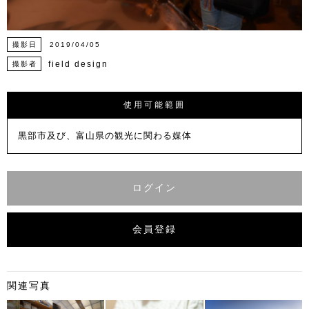
撮影日
2019/04/05
field design
撮影者
使用可能範囲
黒部市及び、富山県の観光に関わる媒体
ログイン
会員登録
関連写真