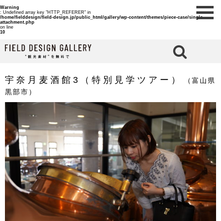
Warning
: Undefined array key "HTTP_REFERER" in
/home/fielddesign/field-design.jp/public_html/gallery/wp-content/themes/piece-case/single-
attachment.php
on line
10
検 索
宇奈月麦酒館3（特別見学ツアー）
（富山県
黒部市）