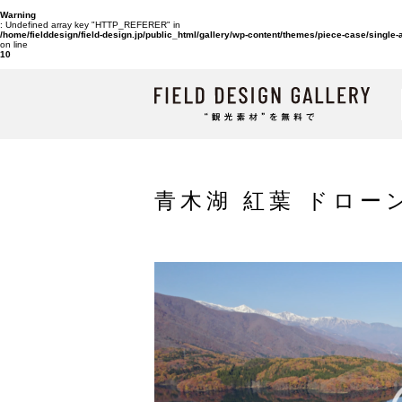
Warning
: Undefined array key "HTTP_REFERER" in
/home/fielddesign/field-design.jp/public_html/gallery/wp-content/themes/piece-case/single
on line
10
青木湖 紅葉 ドローン