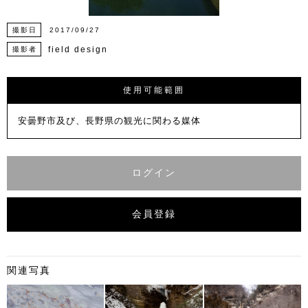
撮影日
2017/09/27
field design
撮影者
使用可能範囲
安曇野市及び、長野県の観光に関わる媒体
ログイン
会員登録
関連写真