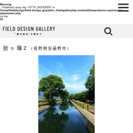
Warning
: Undefined array key "HTTP_REFERER" in
/home/fielddesign/field-design.jp/public_html/gallery/wp-content/themes/piece-case/single-
attachment.php
on line
10
検 索
拾ヶ堰2
（長野県安曇野市）