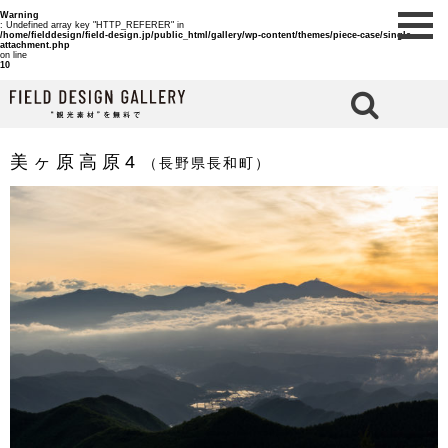
Warning
: Undefined array key "HTTP_REFERER" in
/home/fielddesign/field-design.jp/public_html/gallery/wp-content/themes/piece-case/single-
attachment.php
on line
10
検 索
美ヶ原高原4
（長野県長和町）