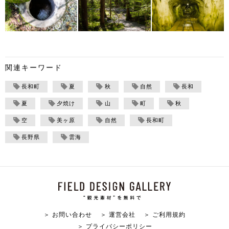
関連キーワード
長和町
夏
秋
自然
長和
夏
夕焼け
山
町
秋
空
美ヶ原
自然
長和町
長野県
雲海
＞ お問い合わせ
＞ 運営会社
＞ ご利用規約
＞ プライバシーポリシー