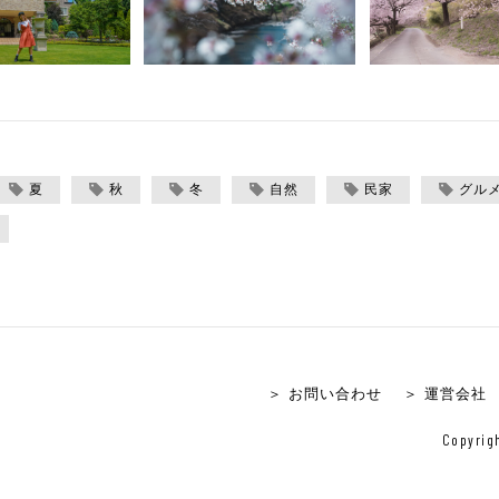
夏
秋
冬
自然
民家
グル
＞ お問い合わせ
＞ 運営会社
Copyrigh