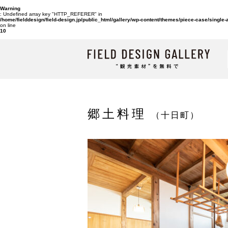
Warning
: Undefined array key "HTTP_REFERER" in
/home/fielddesign/field-design.jp/public_html/gallery/wp-content/themes/piece-case/single
on line
10
郷土料理
（十日町）