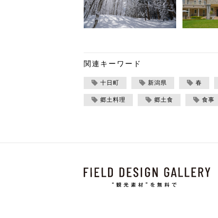
関連キーワード
十日町
新潟県
春
郷土料理
郷土食
食事