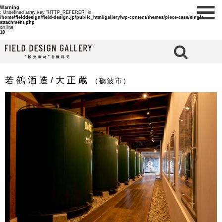
Warning
: Undefined array key "HTTP_REFERER" in
/home/fielddesign/field-design.jp/public_html/gallery/wp-content/themes/piece-case/single-
attachment.php
on line
10
検 索
若鶴酒造/大正蔵
（砺波市）