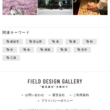
関連キーワード
砺波市
富山県
春
夏
秋
冬
食
酒蔵
酒
見学
工場
＞ お問い合わせ
＞ 運営会社
＞ ご利用規約
＞ プライバシーポリシー
Copyright(C) field design gallerry All rights reserved.