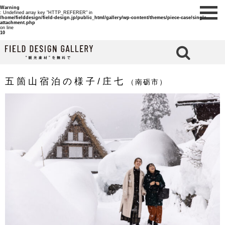
Warning
: Undefined array key "HTTP_REFERER" in
/home/fielddesign/field-design.jp/public_html/gallery/wp-content/themes/piece-case/single-
attachment.php
on line
10
検 索
五箇山宿泊の様子/庄七
（南砺市）