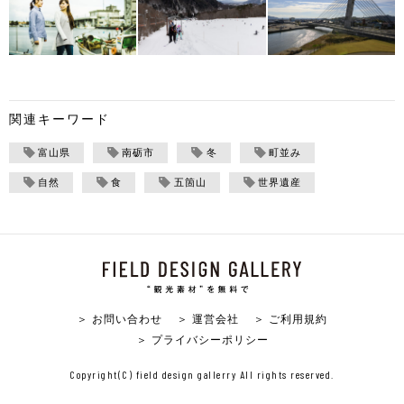
関連キーワード
富山県
南砺市
冬
町並み
自然
食
五箇山
世界遺産
＞ お問い合わせ
＞ 運営会社
＞ ご利用規約
＞ プライバシーポリシー
Copyright(C) field design gallerry All rights reserved.