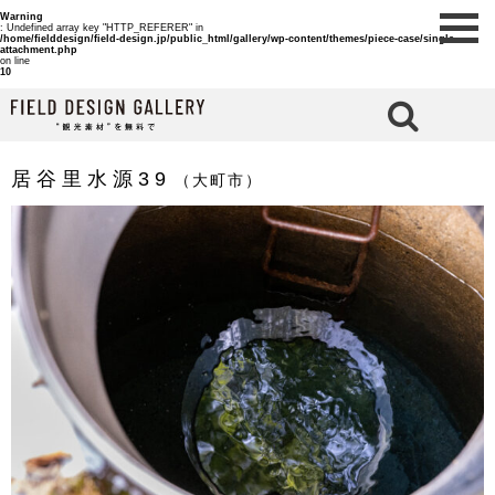
Warning
: Undefined array key "HTTP_REFERER" in
/home/fielddesign/field-design.jp/public_html/gallery/wp-content/themes/piece-case/single-
attachment.php
on line
10
検 索
居谷里水源39
（大町市）