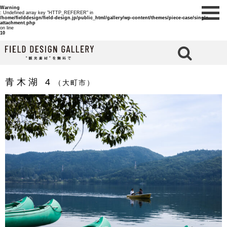
Warning
: Undefined array key "HTTP_REFERER" in
/home/fielddesign/field-design.jp/public_html/gallery/wp-content/themes/piece-case/single-
attachment.php
on line
10
検 索
青木湖 4
（大町市）