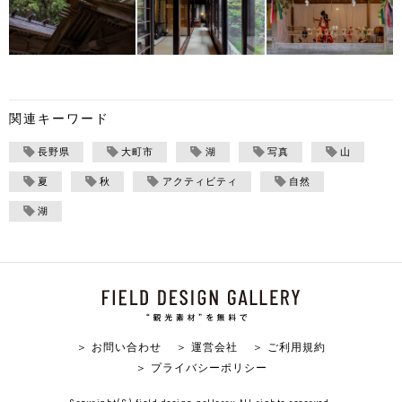
関連キーワード
長野県
大町市
湖
写真
山
夏
秋
アクティビティ
自然
湖
＞ お問い合わせ
＞ 運営会社
＞ ご利用規約
＞ プライバシーポリシー
Copyright(C) field design gallerry All rights reserved.