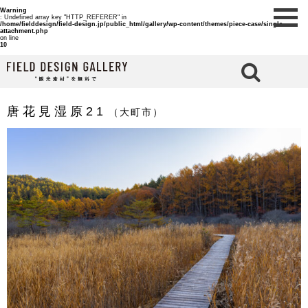
Warning
: Undefined array key "HTTP_REFERER" in
/home/fielddesign/field-design.jp/public_html/gallery/wp-content/themes/piece-case/single-
attachment.php
on line
10
検 索
唐花見湿原21
（大町市）