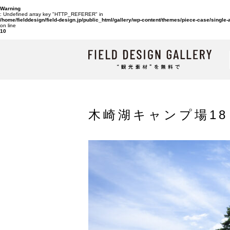
Warning
: Undefined array key "HTTP_REFERER" in
/home/fielddesign/field-design.jp/public_html/gallery/wp-content/themes/piece-case/single
on line
10
木崎湖キャンプ場18