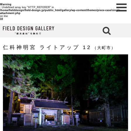
Warning
: Undefined array key "HTTP_REFERER" in
/home/fielddesign/field-design.jp/public_html/gallery/wp-content/themes/piece-case/single-
attachment.php
on line
10
検 索
仁科神明宮 ライトアップ 12
（大町市）