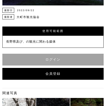
撮影日
2022/09/22
大町市観光協会
撮影者
使用可能範囲
長野県及び、の観光に関わる媒体
ログイン
会員登録
関連写真