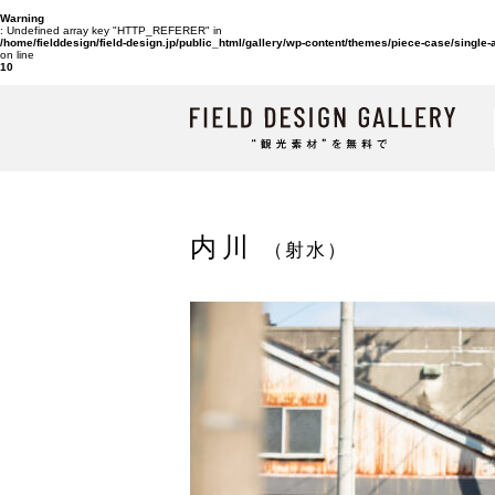
Warning
: Undefined array key "HTTP_REFERER" in
/home/fielddesign/field-design.jp/public_html/gallery/wp-content/themes/piece-case/single
on line
10
内川
（射水）