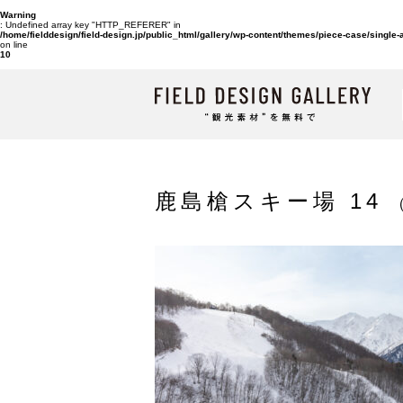
Warning
: Undefined array key "HTTP_REFERER" in
/home/fielddesign/field-design.jp/public_html/gallery/wp-content/themes/piece-case/single
on line
10
鹿島槍スキー場 14