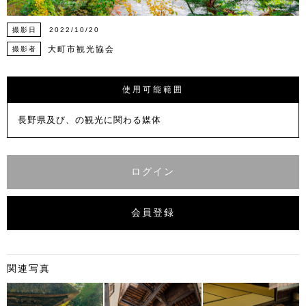
撮影日
2022/10/20
大町市観光協会
撮影者
使用可能範囲
長野県及び、の観光に関わる媒体
ログイン
会員登録
関連写真