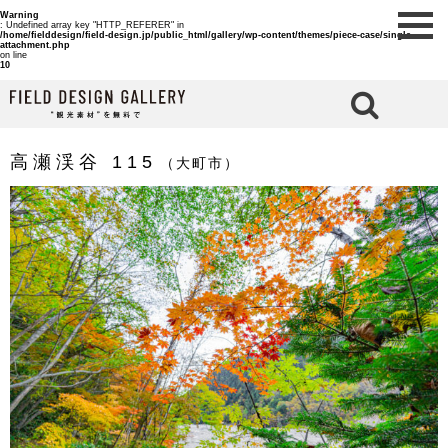
Warning
: Undefined array key "HTTP_REFERER" in
/home/fielddesign/field-design.jp/public_html/gallery/wp-content/themes/piece-case/single-
attachment.php
on line
10
検 索
高瀬渓谷 115
（大町市）