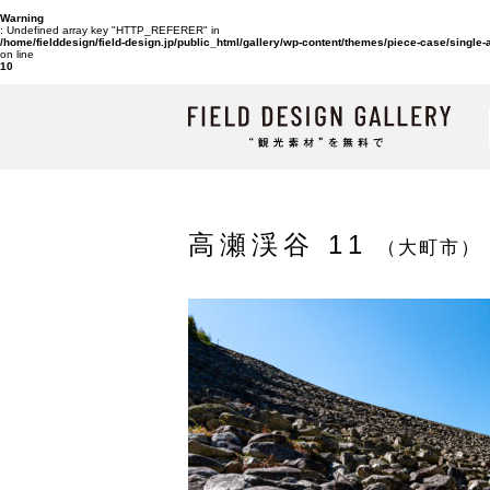
Warning
: Undefined array key "HTTP_REFERER" in
/home/fielddesign/field-design.jp/public_html/gallery/wp-content/themes/piece-case/single
on line
10
高瀬渓谷 11
（大町市）