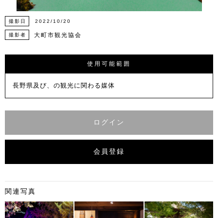
撮影日
2022/10/20
大町市観光協会
撮影者
使用可能範囲
長野県及び、の観光に関わる媒体
ログイン
会員登録
関連写真