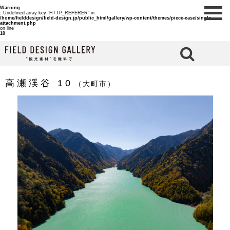
Warning
: Undefined array key "HTTP_REFERER" in
/home/fielddesign/field-design.jp/public_html/gallery/wp-content/themes/piece-case/single-
attachment.php
on line
10
検 索
高瀬渓谷 10
（大町市）