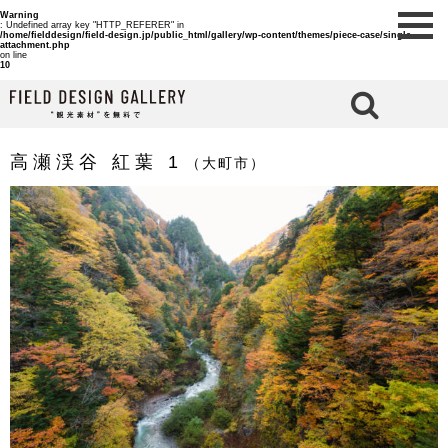
Warning
: Undefined array key "HTTP_REFERER" in
/home/fielddesign/field-design.jp/public_html/gallery/wp-content/themes/piece-case/single-
attachment.php
on line
10
検 索
高瀬渓谷 紅葉 1
（大町市）