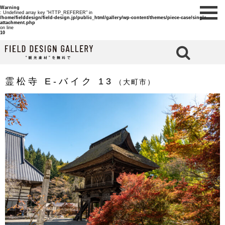
Warning
: Undefined array key "HTTP_REFERER" in
/home/fielddesign/field-design.jp/public_html/gallery/wp-content/themes/piece-case/single-
attachment.php
on line
10
検 索
霊松寺 E-バイク 13
（大町市）