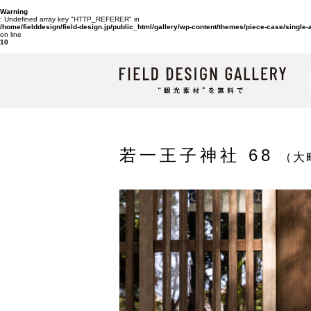
Warning
: Undefined array key "HTTP_REFERER" in
/home/fielddesign/field-design.jp/public_html/gallery/wp-content/themes/piece-case/single
on line
10
若一王子神社 68
（大