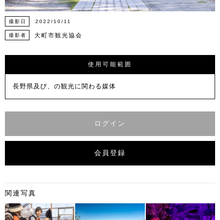
撮影日
2022/10/11
大町市観光協会
撮影者
使用可能範囲
長野県及び、の観光に関わる媒体
ログイン
会員登録
関連写真