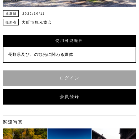
撮影日
2022/10/11
大町市観光協会
撮影者
使用可能範囲
長野県及び、の観光に関わる媒体
ログイン
会員登録
関連写真