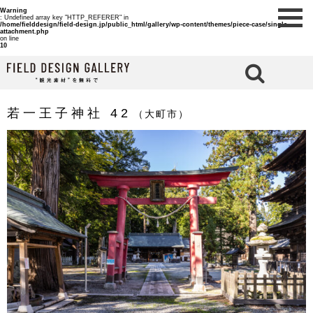
Warning
: Undefined array key "HTTP_REFERER" in
/home/fielddesign/field-design.jp/public_html/gallery/wp-content/themes/piece-case/single-
attachment.php
on line
10
検 索
若一王子神社 42
（大町市）