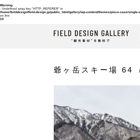
Warning
: Undefined array key "HTTP_REFERER" in
/home/fielddesign/field-design.jp/public_html/gallery/wp-content/themes/piece-case/single
on line
10
爺ヶ岳スキー場 64