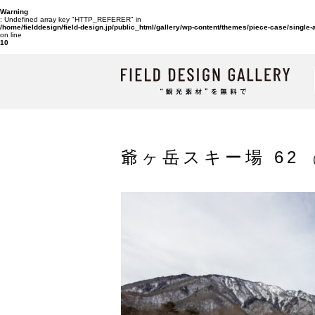
Warning
: Undefined array key "HTTP_REFERER" in
/home/fielddesign/field-design.jp/public_html/gallery/wp-content/themes/piece-case/single
on line
10
爺ヶ岳スキー場 62