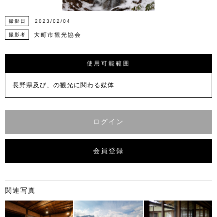
撮影日
2023/02/04
大町市観光協会
撮影者
使用可能範囲
長野県及び、の観光に関わる媒体
ログイン
会員登録
関連写真