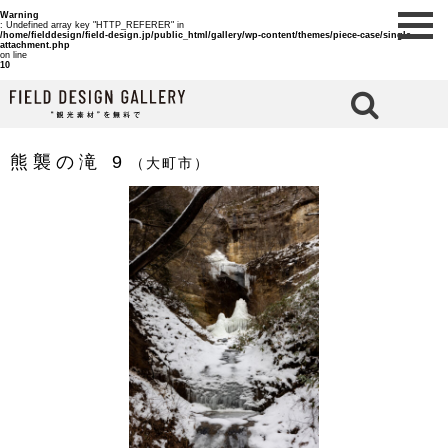
Warning
: Undefined array key "HTTP_REFERER" in
/home/fielddesign/field-design.jp/public_html/gallery/wp-content/themes/piece-case/single-
attachment.php
on line
10
検 索
熊襲の滝 9
（大町市）