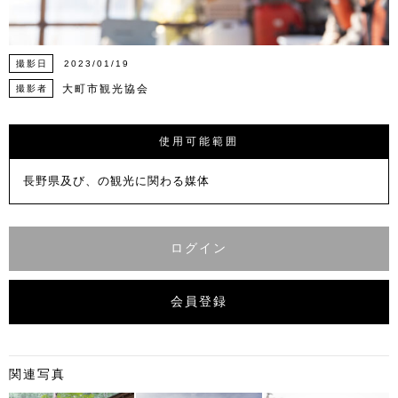
撮影日
2023/01/19
大町市観光協会
撮影者
使用可能範囲
長野県及び、の観光に関わる媒体
ログイン
会員登録
関連写真