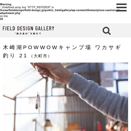
Warning
: Undefined array key "HTTP_REFERER" in
/home/fielddesign/field-design.jp/public_html/gallery/wp-content/themes/piece-case/single-
attachment.php
on line
10
検 索
木崎湖POWWOWキャンプ場 ワカサギ
釣り 21
（大町市）