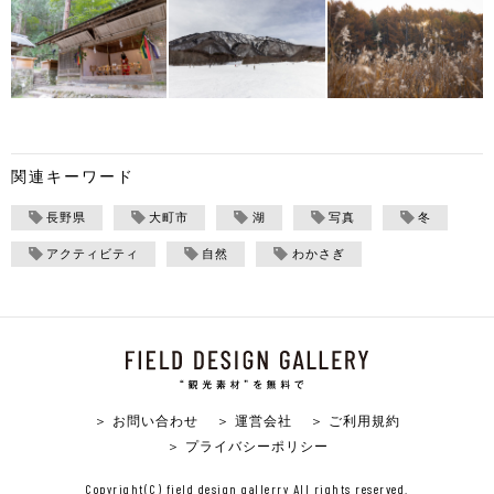
関連キーワード
長野県
大町市
湖
写真
冬
アクティビティ
自然
わかさぎ
＞ お問い合わせ
＞ 運営会社
＞ ご利用規約
＞ プライバシーポリシー
Copyright(C) field design gallerry All rights reserved.