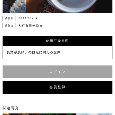
撮影日
2023/01/19
大町市観光協会
撮影者
使用可能範囲
長野県及び、の観光に関わる媒体
ログイン
会員登録
関連写真