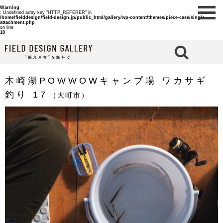
Warning
: Undefined array key "HTTP_REFERER" in
/home/fielddesign/field-design.jp/public_html/gallery/wp-content/themes/piece-case/single-
attachment.php
on line
10
検 索
木崎湖POWWOWキャンプ場 ワカサギ
釣り 17
（大町市）