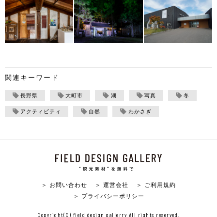
関連キーワード
長野県
大町市
湖
写真
冬
アクティビティ
自然
わかさぎ
＞ お問い合わせ
＞ 運営会社
＞ ご利用規約
＞ プライバシーポリシー
Copyright(C) field design gallerry All rights reserved.