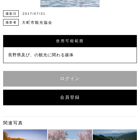
撮影日
2017/07/31
大町市観光協会
撮影者
使用可能範囲
長野県及び、の観光に関わる媒体
ログイン
会員登録
関連写真