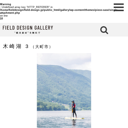
Warning
: Undefined array key "HTTP_REFERER" in
/home/fielddesign/field-design.jp/public_html/gallery/wp-content/themes/piece-case/single-
attachment.php
on line
10
検 索
木崎湖 3
（大町市）