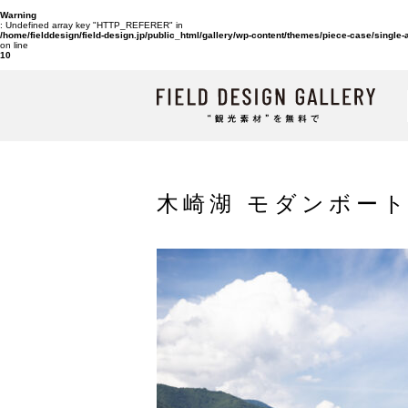
Warning
: Undefined array key "HTTP_REFERER" in
/home/fielddesign/field-design.jp/public_html/gallery/wp-content/themes/piece-case/single
on line
10
木崎湖 モダンボート