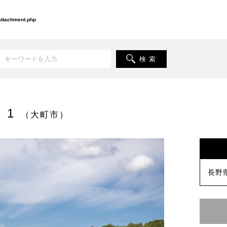
-attachment.php
検 索
 1
（大町市）
長野