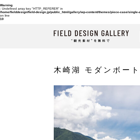
Warning
: Undefined array key "HTTP_REFERER" in
/home/fielddesign/field-design.jp/public_html/gallery/wp-content/themes/piece-case/single
on line
10
木崎湖 モダンボート