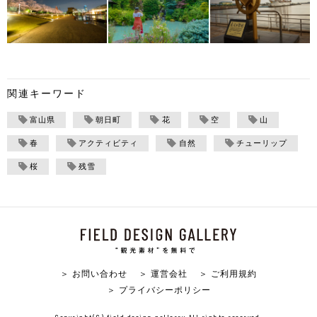
関連キーワード
富山県
朝日町
花
空
山
春
アクティビティ
自然
チューリップ
桜
残雪
＞ お問い合わせ
＞ 運営会社
＞ ご利用規約
＞ プライバシーポリシー
Copyright(C) field design gallerry All rights reserved.