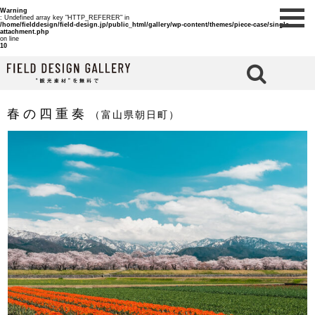
Warning
: Undefined array key "HTTP_REFERER" in
/home/fielddesign/field-design.jp/public_html/gallery/wp-content/themes/piece-case/single-
attachment.php
on line
10
検 索
春の四重奏
（富山県朝日町）