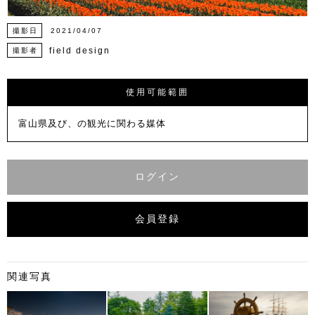
撮影日
2021/04/07
field design
撮影者
使用可能範囲
富山県及び、の観光に関わる媒体
ログイン
会員登録
関連写真