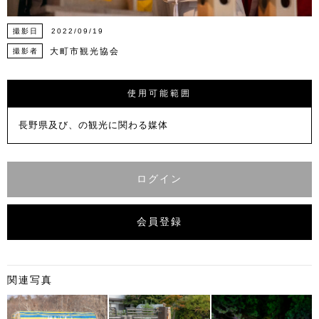
撮影日
2022/09/19
大町市観光協会
撮影者
使用可能範囲
長野県及び、の観光に関わる媒体
ログイン
会員登録
関連写真