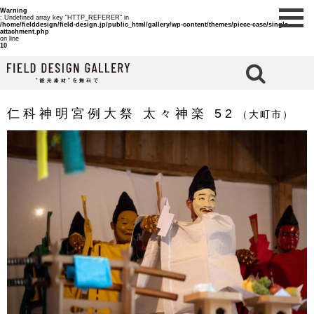
Warning
: Undefined array key "HTTP_REFERER" in
/home/fielddesign/field-design.jp/public_html/gallery/wp-content/themes/piece-case/single-
attachment.php
on line
10
検 索
仁科神明宮例大祭 太々神楽 52
（大町市）