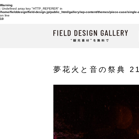
Warning
: Undefined array key "HTTP_REFERER" in
/home/fielddesign/field-design.jp/public_html/gallery/wp-content/themes/piece-case/single
on line
10
夢花火と音の祭典 2