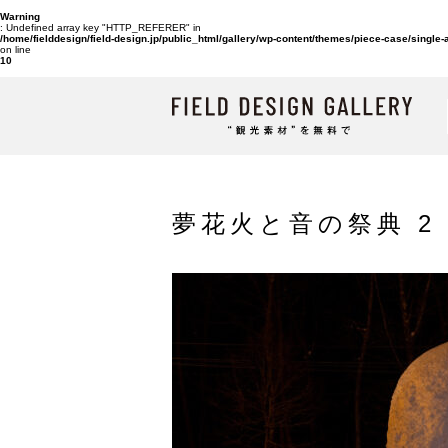
Warning
: Undefined array key "HTTP_REFERER" in
/home/fielddesign/field-design.jp/public_html/gallery/wp-content/themes/piece-case/single
on line
10
夢花火と音の祭典 2