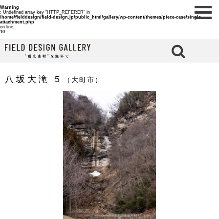
Warning
: Undefined array key "HTTP_REFERER" in
/home/fielddesign/field-design.jp/public_html/gallery/wp-content/themes/piece-case/single-
attachment.php
on line
10
検 索
八坂大滝 5
（大町市）