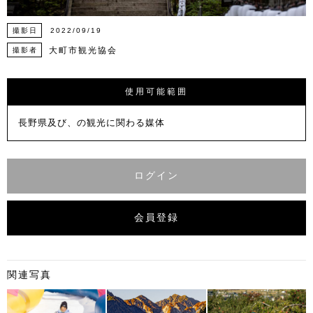
撮影日
2022/09/19
大町市観光協会
撮影者
使用可能範囲
長野県及び、の観光に関わる媒体
ログイン
会員登録
関連写真