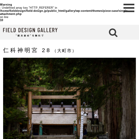
Warning
: Undefined array key "HTTP_REFERER" in
/home/fielddesign/field-design.jp/public_html/gallery/wp-content/themes/piece-case/single-
attachment.php
on line
10
検 索
仁科神明宮 28
（大町市）