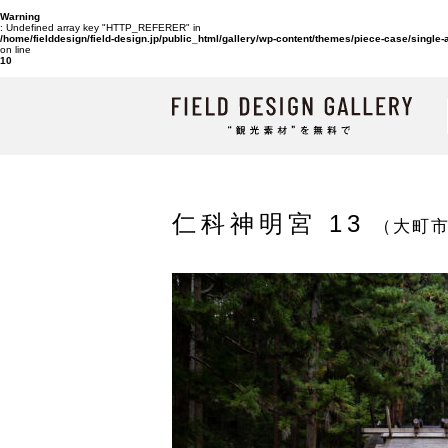
Warning
: Undefined array key "HTTP_REFERER" in
/home/fielddesign/field-design.jp/public_html/gallery/wp-content/themes/piece-case/single
on line
10
仁科神明宮 13
（大町