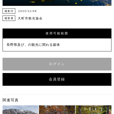
撮影日
2022/11/09
大町市観光協会
撮影者
使用可能範囲
長野県及び、の観光に関わる媒体
ログイン
会員登録
関連写真