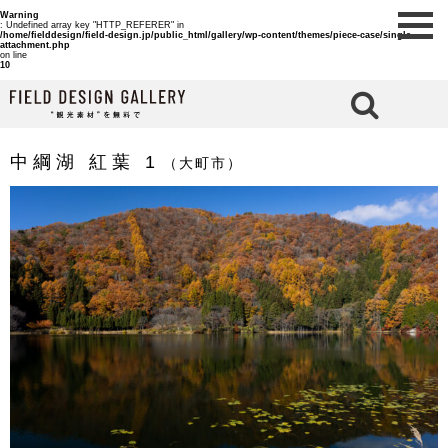
Warning
: Undefined array key "HTTP_REFERER" in
/home/fielddesign/field-design.jp/public_html/gallery/wp-content/themes/piece-case/single-
attachment.php
on line
10
検 索
中綱湖 紅葉 1
（大町市）