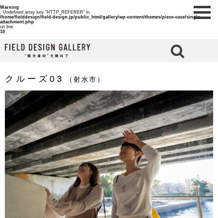
Warning
: Undefined array key "HTTP_REFERER" in
/home/fielddesign/field-design.jp/public_html/gallery/wp-content/themes/piece-case/single-
attachment.php
on line
10
検 索
クルーズ03
（射水市）