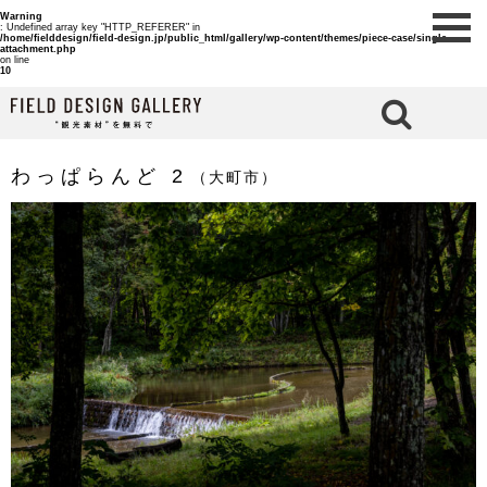
Warning
: Undefined array key "HTTP_REFERER" in
/home/fielddesign/field-design.jp/public_html/gallery/wp-content/themes/piece-case/single-
attachment.php
on line
10
検 索
わっぱらんど 2
（大町市）