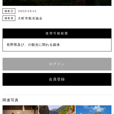
撮影日
2022/10/11
大町市観光協会
撮影者
使用可能範囲
長野県及び、の観光に関わる媒体
ログイン
会員登録
関連写真